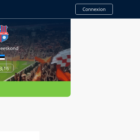
Connexion
eeskond
3,16