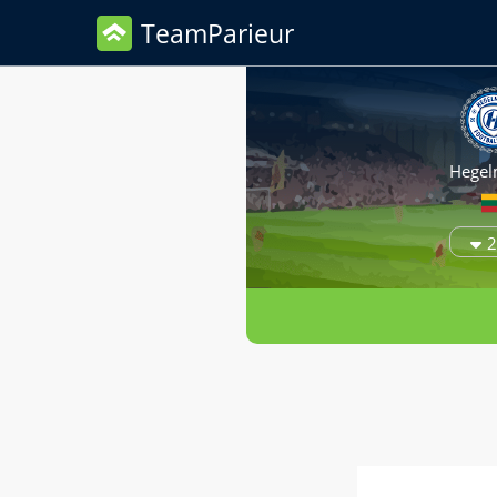
TeamParieur
Hege
2