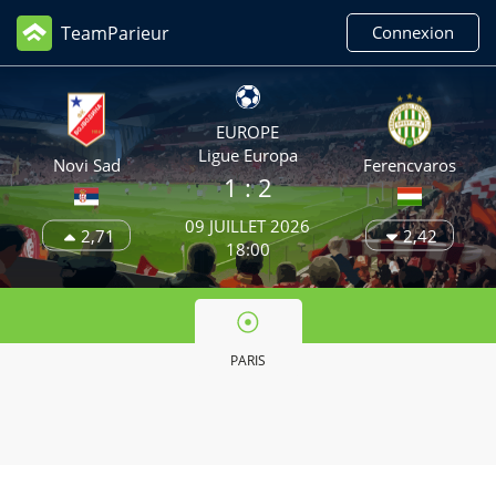
TeamParieur
Connexion
EUROPE
Ligue Europa
Novi Sad
Ferencvaros
1 :
2
09 JUILLET 2026
2,71
2,42
18:00
PARIS