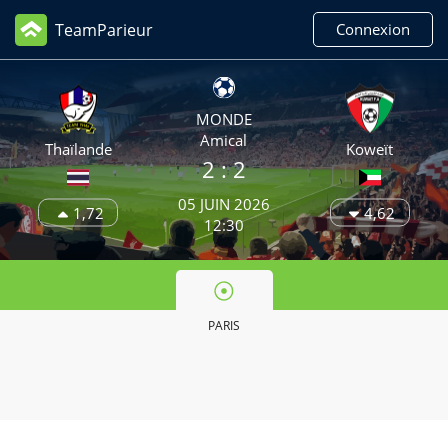
TeamParieur
Connexion
MONDE
Amical
Thaïlande
Koweït
2 : 2
05 JUIN 2026
1,72
4,62
12:30
PARIS