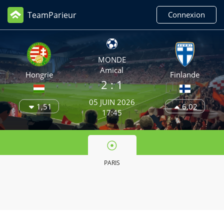
TeamParieur
Connexion
MONDE
Amical
Hongrie
Finlande
2
: 1
05 JUIN 2026
1,51
6,02
17:45
PARIS