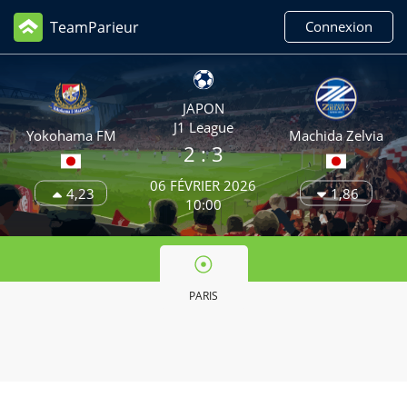
TeamParieur
Connexion
JAPON
J1 League
Yokohama FM
Machida Zelvia
2 :
3
06 FÉVRIER 2026
4,23
1,86
10:00
PARIS