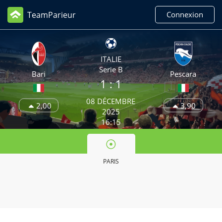
TeamParieur
Connexion
ITALIE
Serie B
Bari
Pescara
1 : 1
08 DÉCEMBRE
2,00
3,90
2025
16:15
PARIS