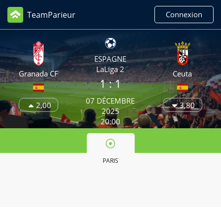
TeamParieur
Connexion
ESPAGNE
LaLiga 2
Granada CF
Ceuta
1 : 1
07 DÉCEMBRE
2,00
3,80
2025
20:00
PARIS