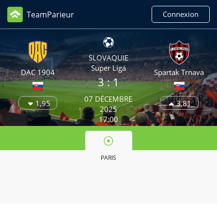
TeamParieur
Connexion
SLOVAQUIE
Super Liga
DAC 1904
Spartak Trnava
3
: 1
07 DÉCEMBRE
1,95
3,81
2025
17:00
PARIS