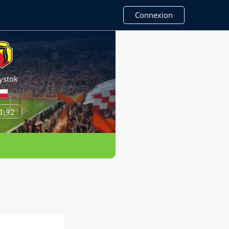
Connexion
ystok
1,92