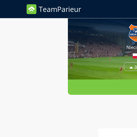
TeamParieur
Niec
3