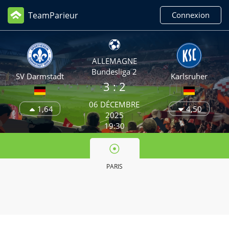
TeamParieur
Connexion
ALLEMAGNE
Bundesliga 2
SV Darmstadt
Karlsruher
3
: 2
06 DÉCEMBRE
1,64
4,50
2025
19:30
PARIS