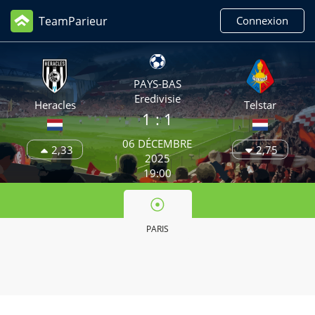
TeamParieur
Connexion
PAYS-BAS
Eredivisie
Heracles
Telstar
1 : 1
06 DÉCEMBRE
2,33
2,75
2025
19:00
PARIS