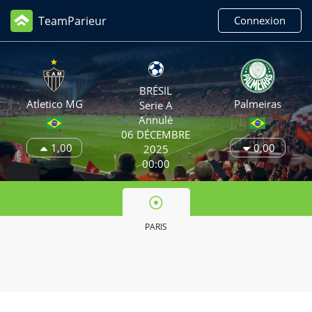
TeamParieur
Connexion
BRÉSIL
Atletico MG
Palmeiras
Serie A
Annulé
06 DÉCEMBRE
1,00
0,00
2025
00:00
PARIS