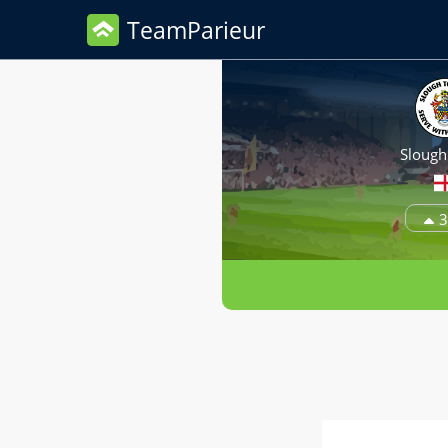
TeamParieur
Sloug
3