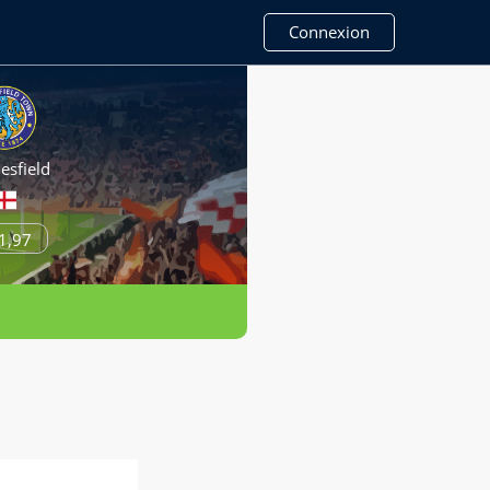
Connexion
esfield
1,97