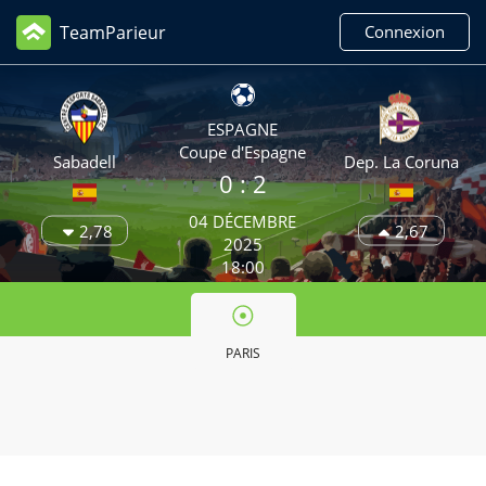
TeamParieur
Connexion
ESPAGNE
Coupe d'Espagne
Sabadell
Dep. La Coruna
0 :
2
04 DÉCEMBRE
2,78
2,67
2025
18:00
PARIS