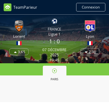
TeamParieur
Connexion
FRANCE
Ligue 1
Lorient
Lyon
1
: 0
07 DÉCEMBRE
3,65
2,00
2025
19:45
PARIS