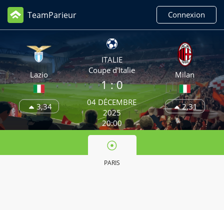
TeamParieur
Connexion
ITALIE
Coupe d'Italie
Lazio
Milan
1
: 0
04 DÉCEMBRE
3,34
2,31
2025
20:00
PARIS