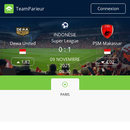
TeamParieur
Connexion
INDONÉSIE
Super League
Dewa United
PSM Makassar
0 :
1
09 NOVEMBRE
1,82
4,02
2025
08:30
PARIS