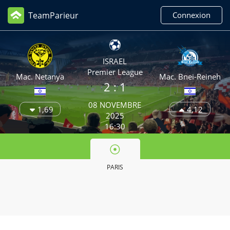
TeamParieur
Connexion
ISRAEL
Premier League
Mac. Netanya
Mac. Bnei-Reineh
2
: 1
08 NOVEMBRE
1,69
4,12
2025
16:30
PARIS