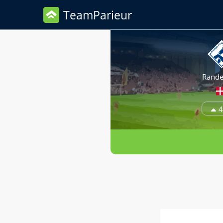
TeamParieur
Rande
4