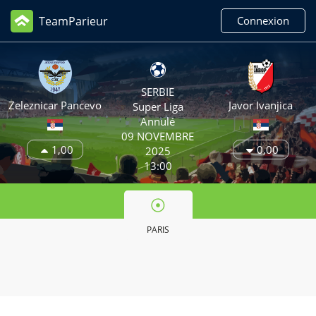
TeamParieur
Connexion
SERBIE
Zeleznicar Pancevo
Javor Ivanjica
Super Liga
Annulé
09 NOVEMBRE
1,00
0,00
2025
13:00
PARIS