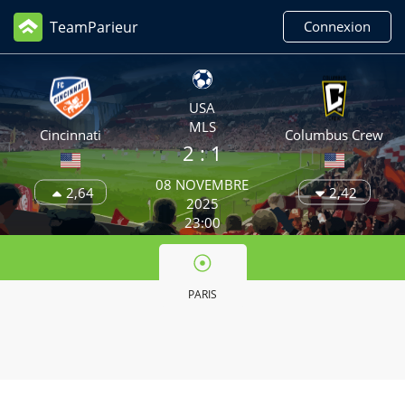
TeamParieur
Connexion
USA
MLS
Cincinnati
Columbus Crew
2
: 1
08 NOVEMBRE
2,64
2,42
2025
23:00
PARIS