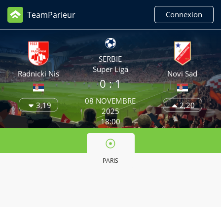
TeamParieur
Connexion
SERBIE
Super Liga
Radnicki Nis
Novi Sad
0 :
1
08 NOVEMBRE
3,19
2,20
2025
18:00
PARIS