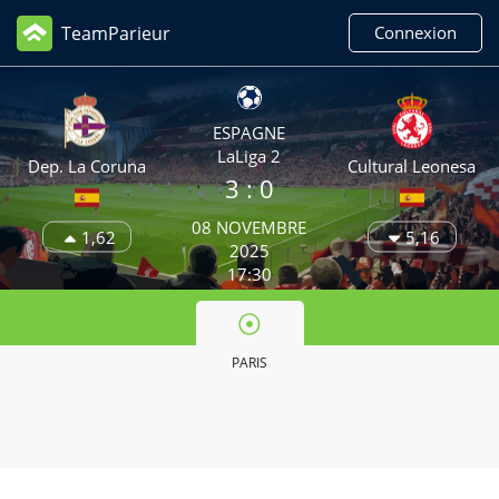
TeamParieur
Connexion
ESPAGNE
LaLiga 2
Dep. La Coruna
Cultural Leonesa
3
: 0
08 NOVEMBRE
1,62
5,16
2025
17:30
PARIS