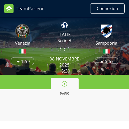
TeamParieur
Connexion
ITALIE
Serie B
Venezia
Sampdoria
3
: 1
08 NOVEMBRE
1,59
5,67
2025
18:30
PARIS