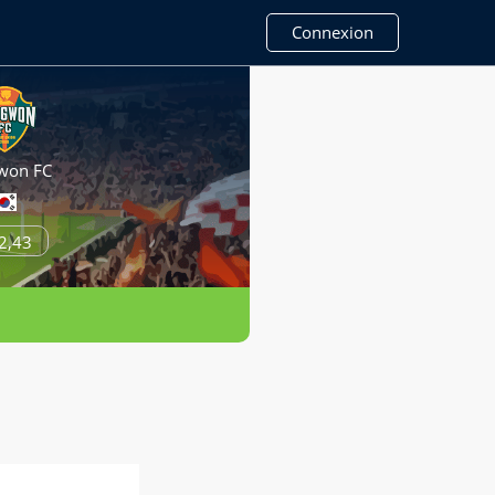
Connexion
won FC
2,43