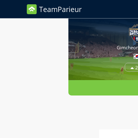
TeamParieur
Gimcheo
2