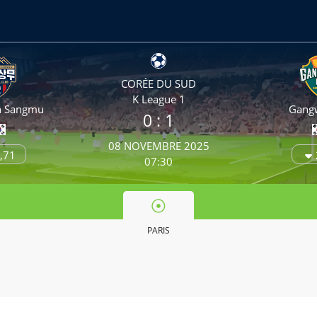
CORÉE DU SUD
K League 1
n Sangmu
Gang
0 :
1
08 NOVEMBRE 2025
,71
07:30
PARIS