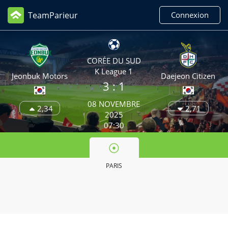
TeamParieur
Connexion
CORÉE DU SUD
K League 1
Jeonbuk Motors
Daejeon Citizen
3
: 1
08 NOVEMBRE
2,34
2,71
2025
07:30
PARIS