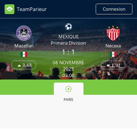
TeamParieur
Connexion
MEXIQUE
Primera Division
Mazatlan
Necaxa
1 : 1
08 NOVEMBRE
3,48
1,91
2025
03:00
PARIS