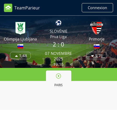
TeamParieur
Connexion
SLOVÉNIE
Prva Liga
Olimpija Ljubljana
Primorje
2
: 0
07 NOVEMBRE
1,48
5,71
2025
19:15
PARIS