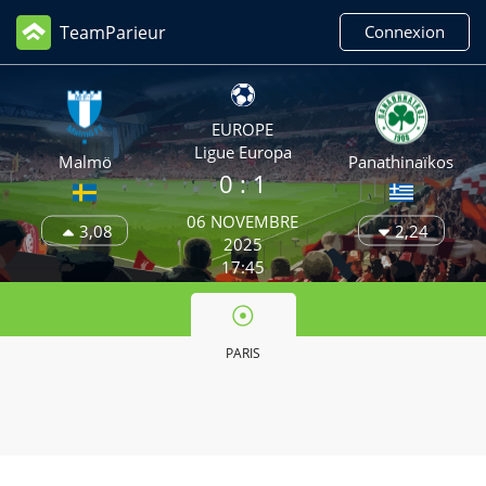
TeamParieur
Connexion
EUROPE
Ligue Europa
Malmö
Panathinaïkos
0 :
1
06 NOVEMBRE
3,08
2,24
2025
17:45
PARIS