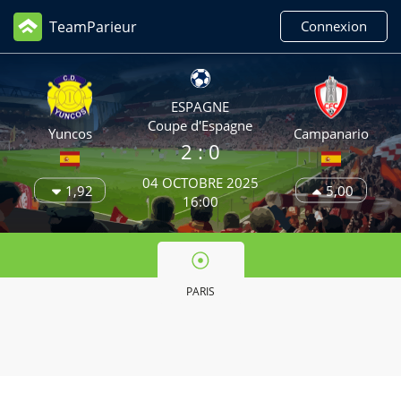
TeamParieur
Connexion
ESPAGNE
Coupe d'Espagne
Yuncos
Campanario
2
: 0
04 OCTOBRE 2025
1,92
5,00
16:00
PARIS