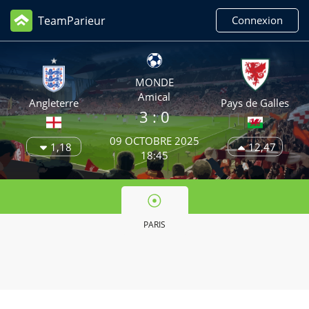
TeamParieur
Connexion
MONDE
Amical
Angleterre
Pays de Galles
3
: 0
09 OCTOBRE 2025
1,18
12,47
18:45
PARIS