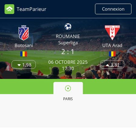
TeamParieur
Connexion
ROUMANIE
Superliga
Botosani
UTA Arad
2
: 1
06 OCTOBRE 2025
1,98
3,81
17:30
PARIS