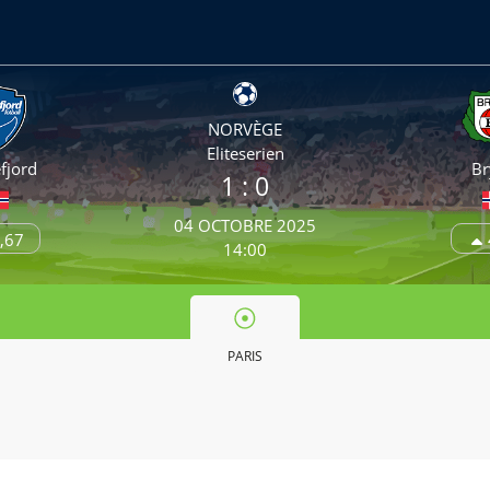
NORVÈGE
Eliteserien
fjord
Br
1
: 0
04 OCTOBRE 2025
,67
14:00
PARIS