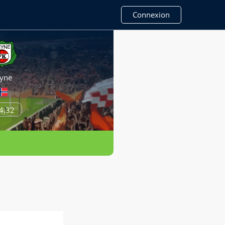
Connexion
yne
4,32