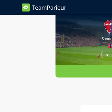
TeamParieur
Sande
1