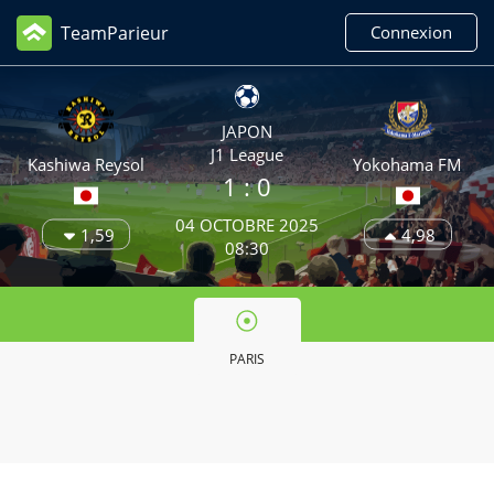
TeamParieur
Connexion
JAPON
J1 League
Kashiwa Reysol
Yokohama FM
1
: 0
04 OCTOBRE 2025
1,59
4,98
08:30
PARIS