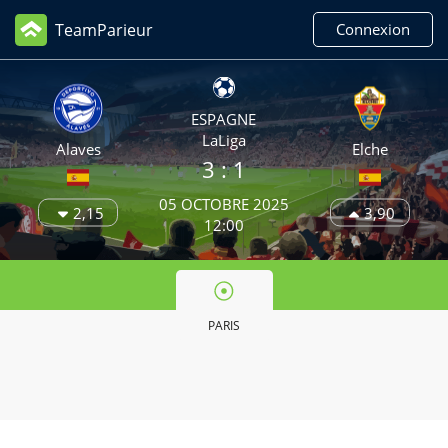
TeamParieur
Connexion
ESPAGNE
LaLiga
Alaves
Elche
3
: 1
05 OCTOBRE 2025
2,15
3,90
12:00
PARIS