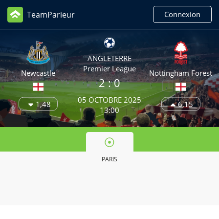
TeamParieur
Connexion
ANGLETERRE
Premier League
Newcastle
Nottingham Forest
2
: 0
05 OCTOBRE 2025
1,48
6,15
13:00
PARIS