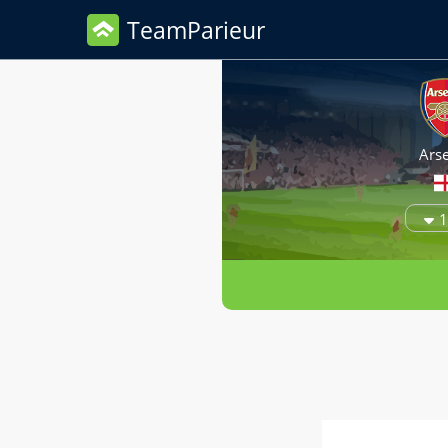
TeamParieur
Ars
1