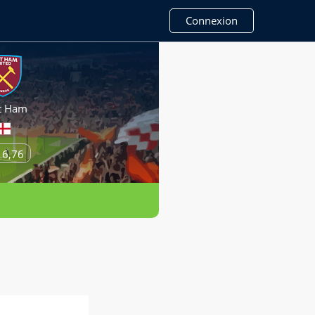
Connexion
t Ham
16,76