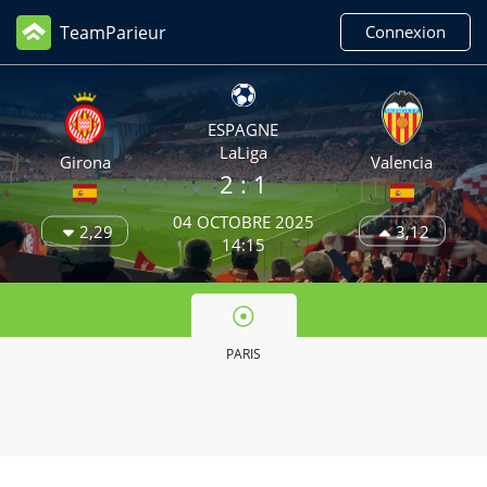
TeamParieur
Connexion
ESPAGNE
LaLiga
Girona
Valencia
2
: 1
04 OCTOBRE 2025
2,29
3,12
14:15
PARIS