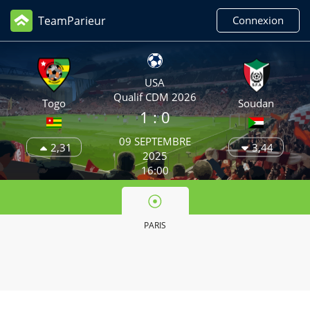
TeamParieur
Connexion
USA
Qualif CDM 2026
Togo
Soudan
1
: 0
09 SEPTEMBRE
2,31
3,44
2025
16:00
PARIS