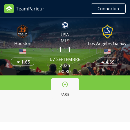
TeamParieur
Connexion
USA
MLS
Houston
Los Angeles Galaxy
1 : 1
07 SEPTEMBRE
1,65
4,69
2025
00:30
PARIS