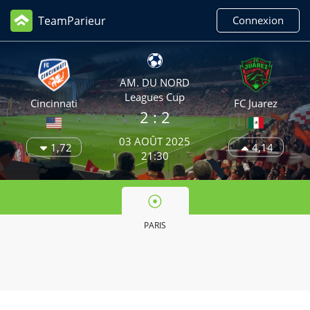
TeamParieur
Connexion
AM. DU NORD
Leagues Cup
Cincinnati
FC Juarez
2 : 2
03 AOÛT 2025
1,72
4,14
21:30
PARIS