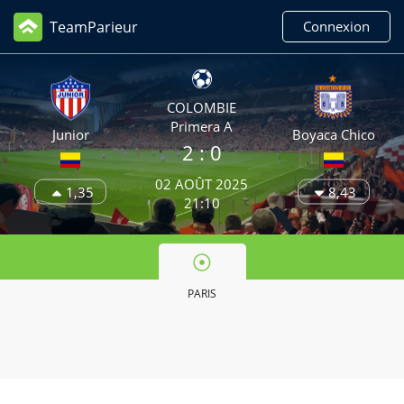
TeamParieur
Connexion
COLOMBIE
Primera A
Junior
Boyaca Chico
2
: 0
02 AOÛT 2025
1,35
8,43
21:10
PARIS