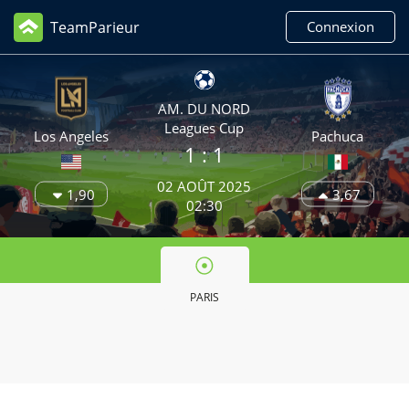
TeamParieur
Connexion
AM. DU NORD
Leagues Cup
Los Angeles
Pachuca
1 : 1
02 AOÛT 2025
1,90
3,67
02:30
PARIS