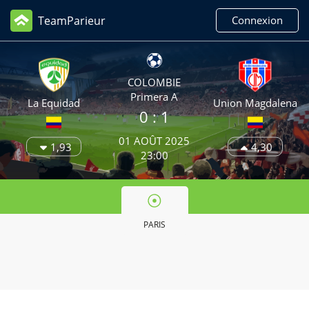
TeamParieur
Connexion
COLOMBIE
Primera A
La Equidad
Union Magdalena
0 :
1
01 AOÛT 2025
1,93
4,30
23:00
PARIS