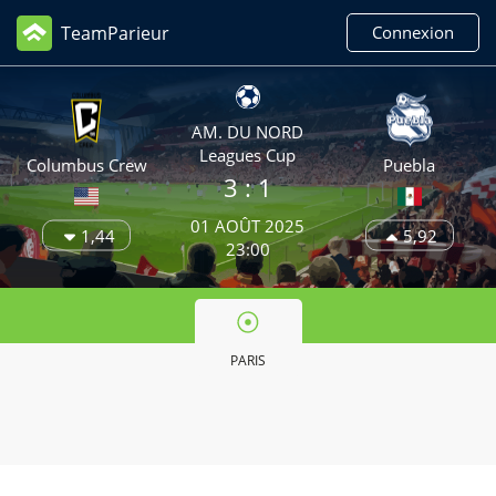
TeamParieur
Connexion
AM. DU NORD
Leagues Cup
Columbus Crew
Puebla
3
: 1
01 AOÛT 2025
1,44
5,92
23:00
PARIS