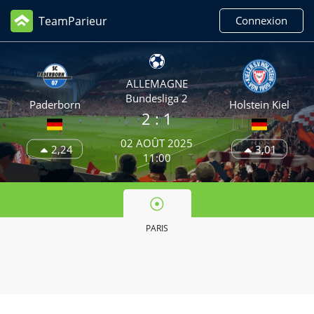
TeamParieur
Connexion
ALLEMAGNE
Bundesliga 2
Paderborn
Holstein Kiel
2
: 1
02 AOÛT 2025
2,24
3,01
11:00
PARIS