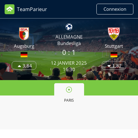
TeamParieur
Connexion
ALLEMAGNE
Bundesliga
Augsburg
Stuttgart
0 :
1
12 JANVIER 2025
3,84
1,87
16:30
PARIS