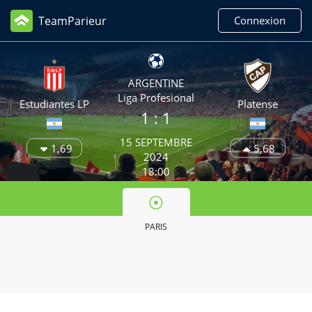
TeamParieur
Connexion
ARGENTINE
Liga Profesional
Estudiantes LP
Platense
1 : 1
15 SEPTEMBRE
1,69
5,68
2024
18:00
PARIS