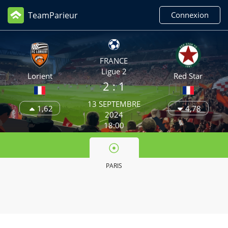
TeamParieur
Connexion
FRANCE
Ligue 2
Lorient
Red Star
2
: 1
13 SEPTEMBRE
1,62
4,78
2024
18:00
PARIS