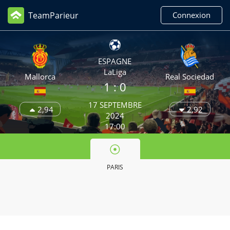
TeamParieur
Connexion
ESPAGNE
LaLiga
Mallorca
Real Sociedad
1
: 0
17 SEPTEMBRE
2,94
2,92
2024
17:00
PARIS